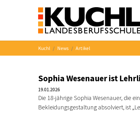
Skip to main navigation
Skip to main content
Skip to page footer
You are here:
Kuchl
News
Artikel
Sophia Wesenauer ist Lehr
19.01.2026
Die 18-jährige Sophia Wesenauer, die e
Bekleidungsgestaltung absolviert, ist „L