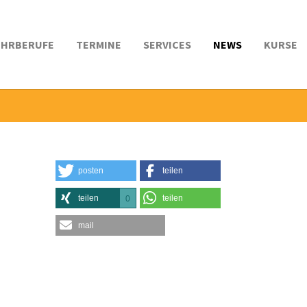
EHRBERUFE
TERMINE
SERVICES
NEWS
KURSE
posten
teilen
teilen
teilen
0
mail