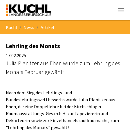
Skip to main navigation
Skip to main content
Skip to page footer
You are here:
Kuchl
News
Artikel
Lehrling des Monats
17.02.2025
Julia Planitzer aus Eben wurde zum Lehrling des
Monats Februar gewählt
Nach dem Sieg des Lehrlings- und
Bundeslehrlingswettbewerbs wurde Julia Planitzer aus
Eben, die eine Doppellehre bei der Kirchschlager
Raumausstattungs-Ges.m.b.H. zur Tapeziererin und
Dekorteurin sowie zur Einzelhandelskauffrau macht, zum
"Lehrling des Monats" gewählt!