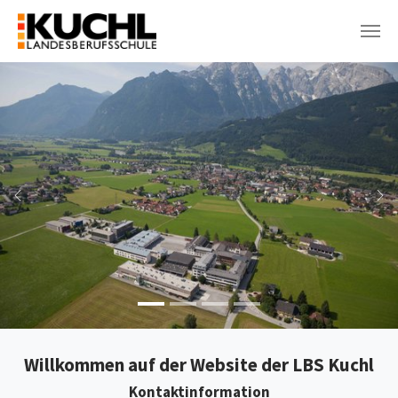
Skip to main navigation
Skip to main content
Skip to page footer
Previous
Ne
Willkommen auf der Website der LBS Kuchl
Kontaktinformation