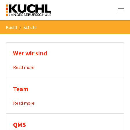
Skip to main navigation
Skip to main content
Skip to page footer
You are here:
Kuchl
Schule
Wer wir sind
Read more
Team
Read more
QMS