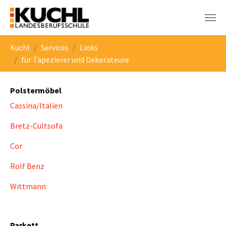
Skip to main navigation
Skip to main content
Skip to page footer
You are here:
Kuchl
Services
Links
für Tapezierer und Dekorateure
Polstermöbel
Cassina/Italien
Bretz-Cultsofa
Cor
Rolf Benz
Wittmann
Parkett